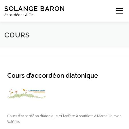
SOLANGE BARON
Menu
Accordéons & Cie
ACCUEIL
ACTUALITÉS
BIO
ACCORDÉON
COURS
& CIE
COURS
CONTACT
Cours d’accordéon diatonique
Cours d’accordéon diatonique et fanfare à soufflets à Marseille avec
Valérie.