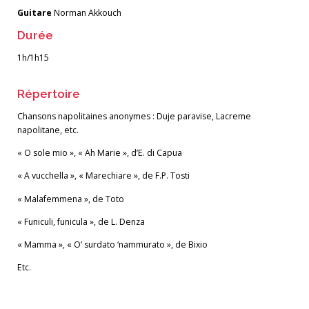
Guitare
Norman Akkouch
Durée
1h/1h15
Répertoire
Chansons napolitaines anonymes : Duje paravise, Lacreme
napolitane, etc.
« O sole mio », « Ah Marie », d’E. di Capua
« A vucchella », « Marechiare », de F.P. Tosti
« Malafemmena », de Toto
« Funiculi, funicula », de L. Denza
« Mamma », « O’ surdato ‘nammurato », de Bixio
Etc.