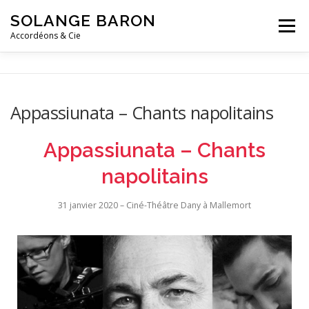
SOLANGE BARON
Menu
Accordéons & Cie
ACCUEIL
ACTUALITÉS
BIO
ACCORDÉON
Appassiunata – Chants napolitains
& CIE
COURS
CONTACT
Appassiunata – Chants
napolitains
31 janvier 2020 – Ciné-Théâtre Dany à Mallemort