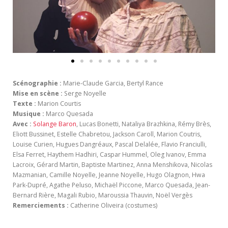
Scénographie :
Marie-Claude Garcia, Bertyl Rance
Mise en scène :
Serge Noyelle
Texte :
Marion Courtis
Musique :
Marco Quesada
Avec :
Solange Baron
, Lucas Bonetti, Nataliya Brazhkina, Rémy Brès,
Eliott Bussinet, Estelle Chabretou, Jackson Caroll, Marion Coutris,
Louise Curien, Hugues Dangréaux, Pascal Delalée, Flavio Franciulli,
Elsa Ferret, Haythem Hadhiri, Caspar Hummel, Oleg Ivanov, Emma
Lacroix, Gérard Martin, Baptiste Martinez, Anna Menshikova, Nicolas
Mazmanian, Camille Noyelle, Jeanne Noyelle, Hugo Olagnon, Hwa
Park-Dupré, Agathe Peluso, Michaël Piccone, Marco Quesada, Jean-
Bernard Rière, Magali Rubio, Maroussia Thauvin, Noël Vergès
Remerciements :
Catherine Oliveira (costumes)