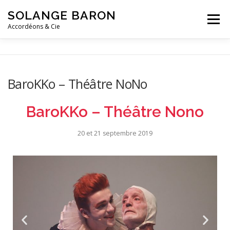
SOLANGE BARON
Menu
Accordéons & Cie
ACCUEIL
ACTUALITÉS
BIO
ACCORDÉON
BaroKKo – Théâtre NoNo
& CIE
COURS
CONTACT
BaroKKo – Théâtre Nono
20 et 21 septembre 2019